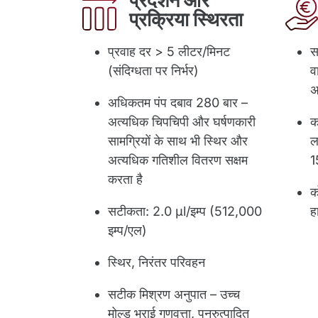
प्रदर्शन और
प्रक्रिया स्थिरता
प्रवाह दर > 5 लीटर/मिनट
स
(संदिग्धता पर निर्भर)
व
अ
अधिकतम पंप दबाव 280 बार –
अत्यधिक चिपचिपी और घर्षणकारी
क
सामग्रियों के साथ भी स्थिर और
ल
अत्यधिक गतिशील वितरण सक्षम
1
करता है
क
सटीकता: 2.0 µl/इम्प (512,000
ह
इम्प/एल)
स्थिर, निरंतर परिवहन
सटीक मिश्रण अनुपात – उच्च
मोल्ड भराई गुणवत्ता, पुनरुत्पादित