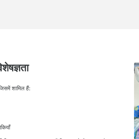
शेषज्ञता
िसमें शामिल हैं:
िकियाँ