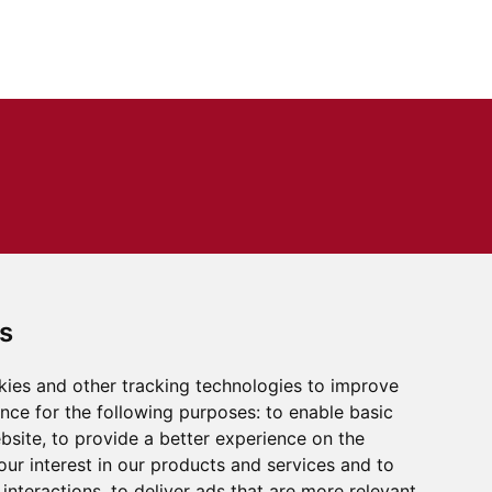
s
kies and other tracking technologies to improve
nce for the following purposes:
to enable basic
ebsite
,
to provide a better experience on the
ur interest in our products and services and to
interactions
,
to deliver ads that are more relevant