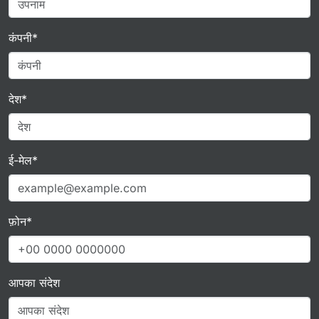
कंपनी*
देश*
ई-मेल*
फ़ोन*
आपका संदेश