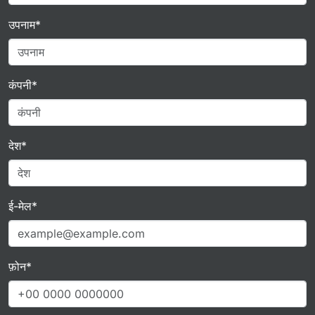
उपनाम*
कंपनी*
देश*
ई-मेल*
फ़ोन*