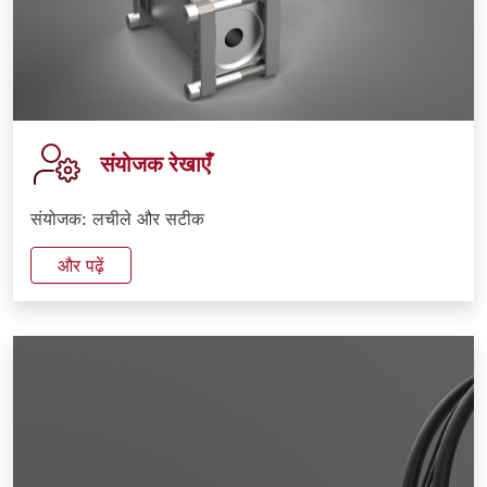
संयोजक रेखाएँ
संयोजक: लचीले और सटीक
और पढ़ें