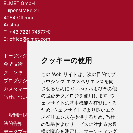
ELMET GmbH
Tulpenstraße 21
4064 Oftering
Austria
T:
+43 7221 74577-0
E:
office@elmet.com
ドージングシステム
クッキーの使用
金型技術
ターンキーソリューション
この Web サイトは、次の目的でブ
プロダクションソリューション
ラウジング エクスペリエンスを向上
させるために Cookie およびその他
カスタマーサービスセンター
の追跡テクノロジを使用します:
ウ
当社について
ェブサイトの基本機能を有効にする
ため
,
ウェブサイトでより良いエク
一般利用規約
スペリエンスを提供するため
,
当社
法的告知
の製品およびサービスに対するお客
様の関心を測定し、マーケティング
データプライバシー