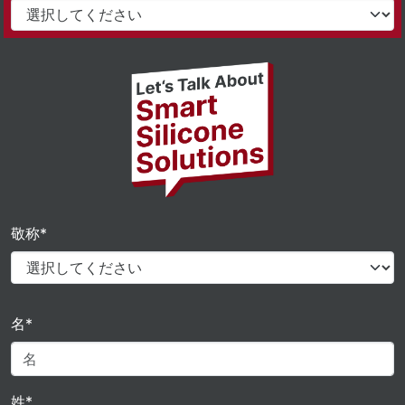
敬称*
名*
姓*