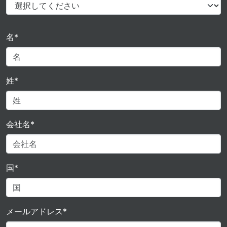
名*
姓*
会社名*
国*
メールアドレス*