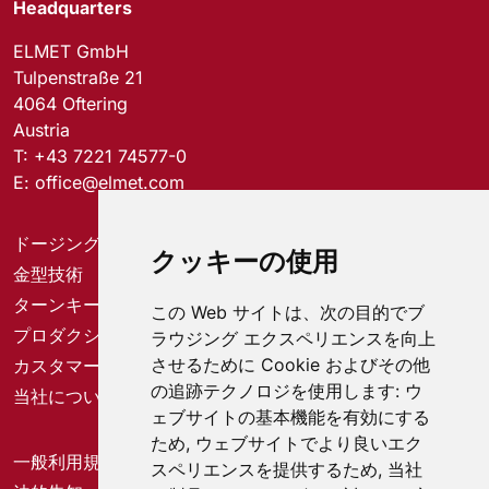
Headquarters
ELMET GmbH
Tulpenstraße 21
4064 Oftering
Austria
T:
+43 7221 74577-0
E:
office@elmet.com
ドージングシステム
クッキーの使用
金型技術
ターンキーソリューション
この Web サイトは、次の目的でブ
プロダクションソリューション
ラウジング エクスペリエンスを向上
させるために Cookie およびその他
カスタマーサービスセンター
の追跡テクノロジを使用します:
ウ
当社について
ェブサイトの基本機能を有効にする
ため
,
ウェブサイトでより良いエク
一般利用規約
スペリエンスを提供するため
,
当社