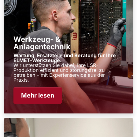
Werkzeug- &
Anlagentechnik
Wartung, Ersatzteile und Beratung für Ihre
ELMET-Werkzeuge.
Wir unterstützen Sie dabei, Ihre LSR-
Produktion effizient und störungsfrei zu
betreiben – mit Expertenservice aus der
Praxis.
Mehr lesen