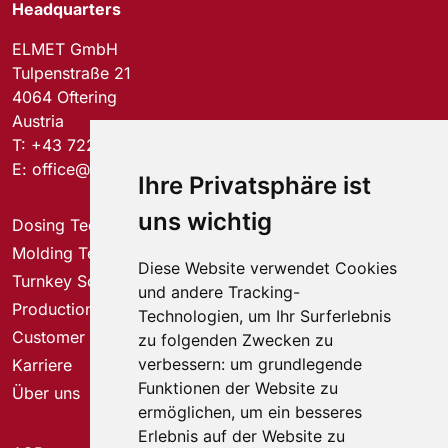
Headquarters
ELMET GmbH
Tulpenstraße 21
4064 Oftering
Austria
T:
+43 7221 74577-0
E:
office@elmet.com
Ihre Privatsphäre ist
uns wichtig
Dosing Technology
Molding Technology
Diese Website verwendet Cookies
Turnkey Solutions
und andere Tracking-
Production Solutions
Technologien, um Ihr Surferlebnis
Customer Service Center
zu folgenden Zwecken zu
verbessern:
um grundlegende
Karriere
Funktionen der Website zu
Über uns
ermöglichen
,
um ein besseres
Erlebnis auf der Website zu