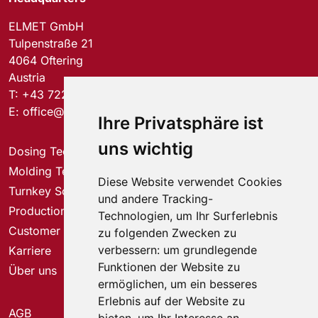
ELMET GmbH
Tulpenstraße 21
4064 Oftering
Austria
T:
+43 7221 74577-0
E:
office@elmet.com
Ihre Privatsphäre ist
uns wichtig
Dosing Technology
Molding Technology
Diese Website verwendet Cookies
Turnkey Solutions
und andere Tracking-
Production Solutions
Technologien, um Ihr Surferlebnis
Customer Service Center
zu folgenden Zwecken zu
verbessern:
um grundlegende
Karriere
Funktionen der Website zu
Über uns
ermöglichen
,
um ein besseres
Erlebnis auf der Website zu
AGB